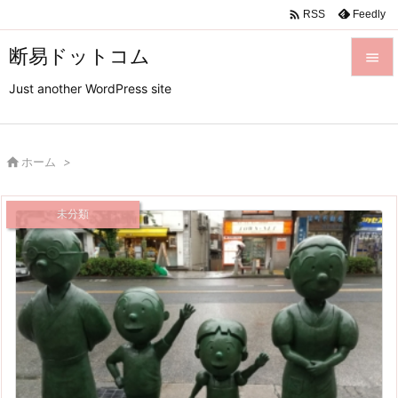

Feedly
RSS
断易ドットコム

Just another WordPress site

メニュ

サイド

ホーム
>

前へ
未分類

次へ

検索